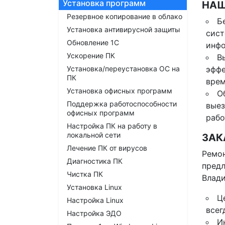
Установка программ
НАШ
Резервное копирование в облако
Б
Установка антивирусной защиты
сист
Обновление 1С
инф
Ускорение ПК
В
Установка/переустановка ОС на
эффе
ПК
врем
Установка офисных программ
О
Поддержка работоспособности
выез
офисных программ
рабо
Настройка ПК на работу в
локальной сети
ЗАК
Лечение ПК от вирусов
Ремон
Диагностика ПК
предл
Чистка ПК
Влади
Установка Linux
Ц
Настройка Linux
всег
Настройка ЭДО
И