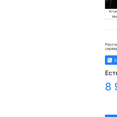
Уста
за
Рассч
серве
📉 
Ест
8 