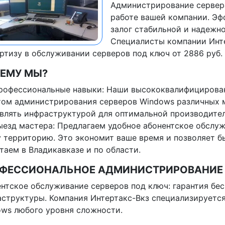
Администрирование сервера
работе вашей компании. Э
залог стабильной и надежно
Специалисты компании Инте
ртизу в обслуживании серверов под ключ от 2886 руб.
ЕМУ МЫ?
рофессиональные навыки: Наши высококвалифицирова
ом администрирования серверов Windows различных м
влять инфраструктурой для оптимальной производител
ыезд мастера: Предлагаем удобное абонентское обслуж
 территорию. Это экономит ваше время и позволяет 
таем в Владикавказе и по области.
ФЕССИОНАЛЬНОЕ АДМИНИСТРИРОВАНИЕ 
нтское обслуживание серверов под ключ: гарантия бе
структуры. Компания Интертакс-Вкз специализируется
ws любого уровня сложности.