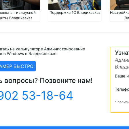
новка антивирусной
Поддержка 1С Владикавказ
Настройка
щиты Владикавказ
Вл
итать на калькуляторе Администрирование
Узна
ров Windows в Владикавказе
Адми
ЗАМЕР БЫСТРО
Влад
Ваше 
ь вопросы? Позвоните нам!
Телеф
902 53-18-64
* полит