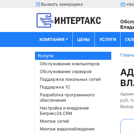
Вызвать замерщика
vla
Обсл
Влад
КОМПАНИЯ
ЦЕНЫ
УСЛУГИ
ГАЛ
Главн
Услуги
Обслуживание компьютеров
АД
Обслуживание серверов
Поддержка локальных сетей
ВЛ
Поддержка 1С
Админ
Разработка программного
обеспечения
руб, т
Выезд 
Настройка и внедрение
Битрикс24.CRM
Монтаж сетей
Монтаж видеонаблюдения