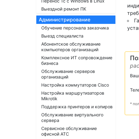
Перенос 1с с Windows в Linux
инди
Выездной ремонт ПК
треб
Администрирование
Г
уста
Обучение персонала заказчика
Выезд специалиста
Абонентское обслуживание
компьютеров организаций
По
Комплексное ИТ сопровождение
бизнеса
рас
Обслуживание серверов
Ваш
организаций
Настройка коммутаторов Cisco
Тел
Настройка маршрутизаторов
Mikrotik
* по
Поддержка принтеров и копиров
Обслуживание виртуального
сервера
Сервисное обслуживание
офисной АТС