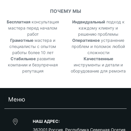
ПОЧЕМУ МЫ
Бесплатная
консультация
Индвидуальный
подход к
мастера перед началом
каждому клиенту и
работ
решению проблемы
Грамотные
мастера и
Оперативное
устранение
специалисты с опытом
проблем и поломок любой
работы более 10 лет
сложности
Стабильное
развитие
Качественные
компании и безупречная
инструменты и детали и
репутация
оборудование для ремонта
Меню
НАШ АДРЕС:
362001
,
Россия
,
Республика Северная Осетия
,