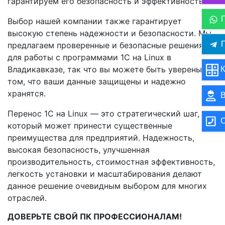
гарантируем его безопасность и эффективность.
Выбор нашей компании также гарантирует
высокую степень надежности и безопасности. Мы
П
предлагаем проверенные и безопасные решения
для работы с программами 1С на Linux в
Владикавказе, так что вы можете быть уверены в
К
том, что ваши данные защищены и надежно
хранятся.
В
Перенос 1C на Linux — это стратегический шаг,
О
который может принести существенные
преимущества для предприятий. Надежность,
высокая безопасность, улучшенная
производительность, стоимостная эффективность,
легкость установки и масштабирования делают
данное решение очевидным выбором для многих
отраслей.
ДОВЕРЬТЕ СВОЙ ПК ПРОФЕССИОНАЛАМ!